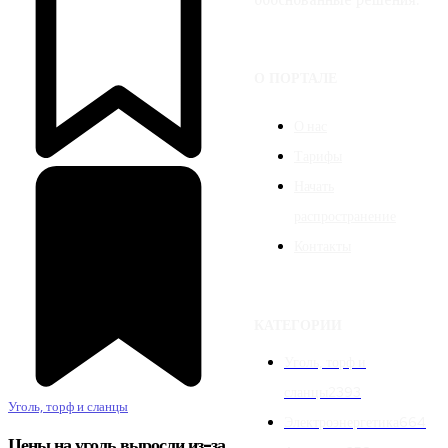
обоснованные решения.
О ПОРТАЛЕ
О нас
Тарифы
Начать
распространение
Контакты
КАТЕГОРИИ
Уголь, торф и
сланцы
2393
Уголь, торф и сланцы
Электроэнергетика
664
Цены на уголь выросли из-за