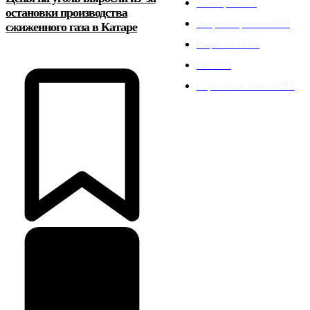
Атомпром
358
остановки производства
Энергосбережение
198
сжиженного газа в Катаре
Нефть и газ
186
ВИЭ
170
Отраслевые новости
155