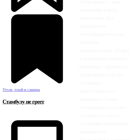
Энергоиздат - ваш
проводник в мире
энергетики. Мы
предлагаем
актуальные новости,
глубокие
аналитические обзоры
и экспертное мнение о
ключевых событиях и
тенденциях в сфере
топливно-
Уголь, торф и сланцы
энергетического
комплекса. Наши
Стамбулу не греет
материалы помогают
оставаться в курсе
последних разработок
и принимать