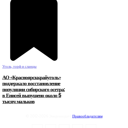
Уголь, торф и сланцы
АО «Красноярсккрайуголь»
поддержало восстановление
популяции сибирского осетра:
в Енисей выпущено около 5
тысяч мальков
© 2012-2026 Энергоиздат |
Правообладателям