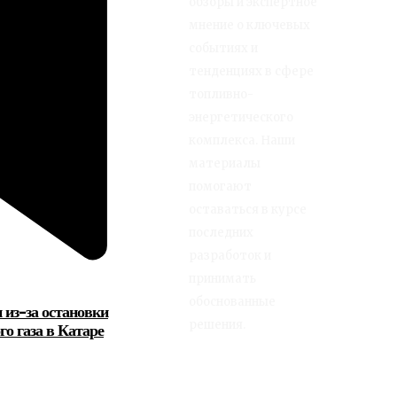
обзоры и экспертное
мнение о ключевых
событиях и
тенденциях в сфере
топливно-
энергетического
комплекса. Наши
материалы
помогают
оставаться в курсе
последних
разработок и
принимать
обоснованные
 из-за остановки
решения.
о газа в Катаре