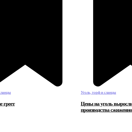
 сланцы
Уголь, торф и сланцы
е греет
Цены на уголь выросли
производства сжиженног