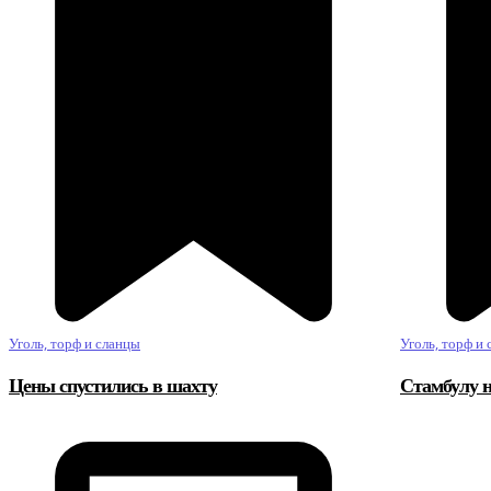
Уголь, торф и сланцы
Уголь, торф и
Цены спустились в шахту
Стамбулу н