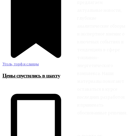
предлагаем
актуальные новости,
глубокие
аналитические обзоры
и экспертное мнение о
ключевых событиях и
тенденциях в сфере
топливно-
Уголь, торф и сланцы
энергетического
комплекса. Наши
Цены спустились в шахту
материалы помогают
оставаться в курсе
последних разработок
и принимать
обоснованные решения.