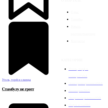
О ПОРТАЛЕ
О нас
Тарифы
Начать
распространение
Контакты
КАТЕГОРИИ
Уголь, торф и
сланцы
2394
Уголь, торф и сланцы
Электроэнергетика
666
Стамбулу не греет
Атомпром
360
Энергосбережение
198
Нефть и газ
186