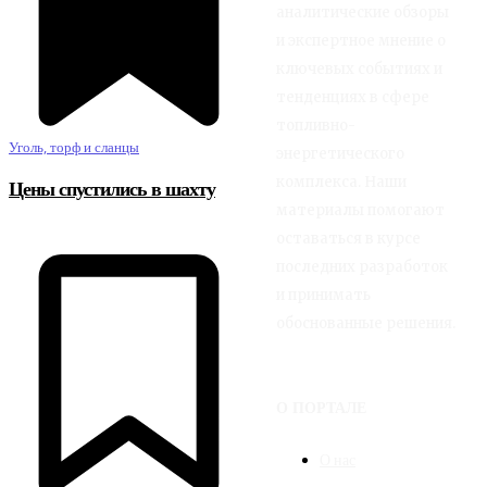
аналитические обзоры
и экспертное мнение о
ключевых событиях и
тенденциях в сфере
топливно-
Уголь, торф и сланцы
энергетического
комплекса. Наши
Цены спустились в шахту
материалы помогают
оставаться в курсе
последних разработок
и принимать
обоснованные решения.
О ПОРТАЛЕ
О нас