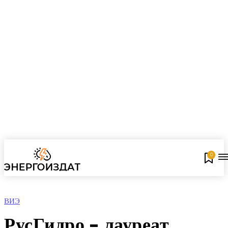
0
ВИЭ
РусГидро – лауреат