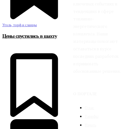
ключевых событиях и
тенденциях в сфере
топливно-
Уголь, торф и сланцы
энергетического
комплекса. Наши
Цены спустились в шахту
материалы помогают
оставаться в курсе
последних разработок
и принимать
обоснованные решения.
О ПОРТАЛЕ
О нас
Тарифы
Начать