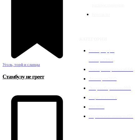
распространение
Контакты
КАТЕГОРИИ
Уголь, торф и
сланцы
2394
Уголь, торф и сланцы
Электроэнергетика
666
Стамбулу не греет
Атомпром
360
Энергосбережение
198
Нефть и газ
187
ВИЭ
170
Отраслевые новости
155