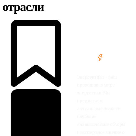
отрасли
Энергоиздат - ваш
проводник в мире
энергетики. Мы
предлагаем
актуальные новости,
глубокие
аналитические обзоры
и экспертное мнение о