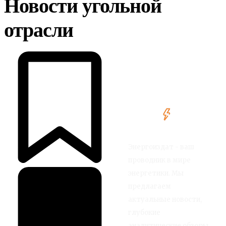
Новости угольной
отрасли
Энергоиздат - ваш
проводник в мире
энергетики. Мы
предлагаем
актуальные новости,
глубокие
аналитические обзоры