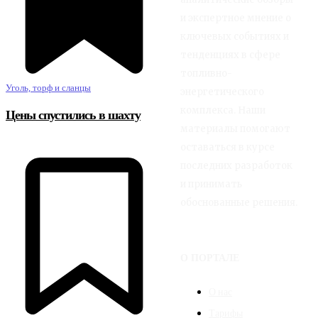
и экспертное мнение о
ключевых событиях и
тенденциях в сфере
топливно-
Уголь, торф и сланцы
энергетического
комплекса. Наши
Цены спустились в шахту
материалы помогают
оставаться в курсе
последних разработок
и принимать
обоснованные решения.
О ПОРТАЛЕ
О нас
Тарифы