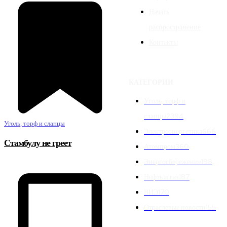
Начать
распространение
Контакты
КАТЕГОРИИ
Уголь, торф и
сланцы
2394
Уголь, торф и сланцы
Электроэнергетика
666
Стамбулу не греет
Атомпром
360
Энергосбережение
198
Нефть и газ
187
ВИЭ
170
Отраслевые новости
155