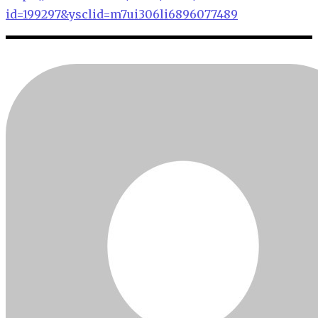
id=199297&ysclid=m7ui306li6896077489