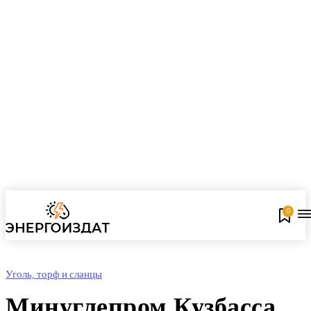
0
Уголь, торф и сланцы
Минуглепром Кузбасса