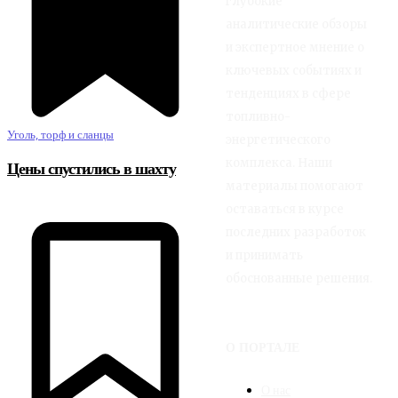
глубокие
аналитические обзоры
и экспертное мнение о
ключевых событиях и
тенденциях в сфере
топливно-
Уголь, торф и сланцы
энергетического
комплекса. Наши
Цены спустились в шахту
материалы помогают
оставаться в курсе
последних разработок
и принимать
обоснованные решения.
О ПОРТАЛЕ
О нас