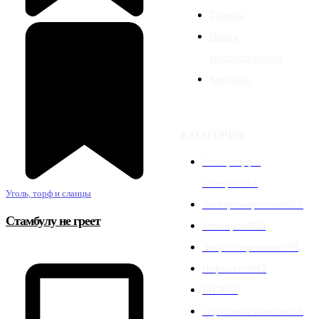
Тарифы
Начать
распространение
Контакты
КАТЕГОРИИ
Уголь, торф и
сланцы
2394
Уголь, торф и сланцы
Электроэнергетика
666
Стамбулу не греет
Атомпром
360
Энергосбережение
198
Нефть и газ
187
ВИЭ
170
Отраслевые новости
155