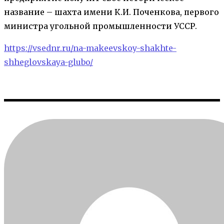
название – шахта имени К.И. Поченкова, первого
министра угольной промышленности УССР.
https://vsednr.ru/na-makeevskoy-shakhte-
shheglovskaya-glubo/