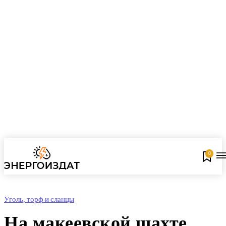
0
Уголь, торф и сланцы
На макеевской шахте