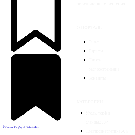
обоснованные решения.
О ПОРТАЛЕ
О нас
Тарифы
Начать
распространение
Контакты
КАТЕГОРИИ
Уголь, торф и
сланцы
2394
Уголь, торф и сланцы
Электроэнергетика
666