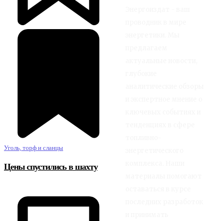
Энергоиздат - ваш
проводник в мире
энергетики. Мы
предлагаем
актуальные новости,
глубокие
аналитические обзоры
и экспертное мнение о
ключевых событиях и
тенденциях в сфере
топливно-
Уголь, торф и сланцы
энергетического
комплекса. Наши
Цены спустились в шахту
материалы помогают
оставаться в курсе
последних разработок
и принимать