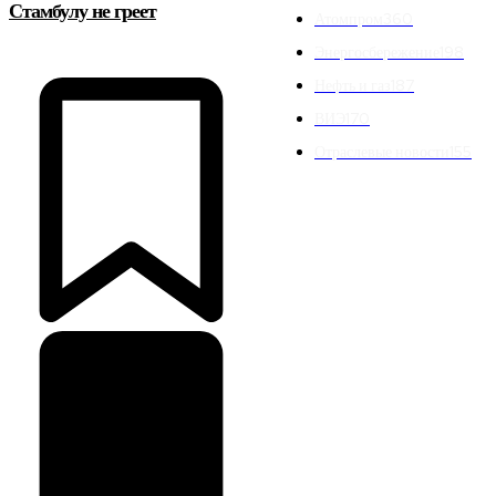
Стамбулу не греет
Атомпром
360
Энергосбережение
198
Нефть и газ
187
ВИЭ
170
Отраслевые новости
155