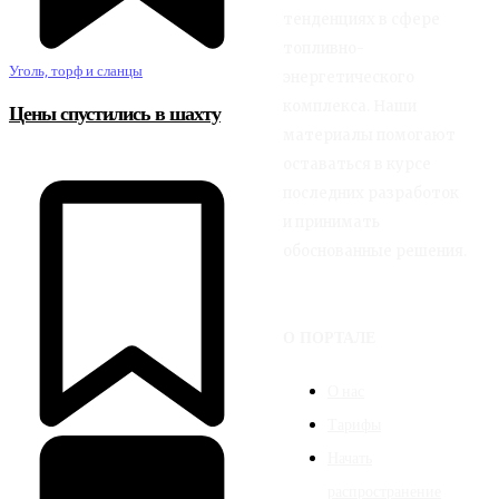
тенденциях в сфере
топливно-
Уголь, торф и сланцы
энергетического
комплекса. Наши
Цены спустились в шахту
материалы помогают
оставаться в курсе
последних разработок
и принимать
обоснованные решения.
О ПОРТАЛЕ
О нас
Тарифы
Начать
распространение