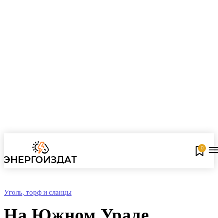
0
Уголь, торф и сланцы
На Южном Урале