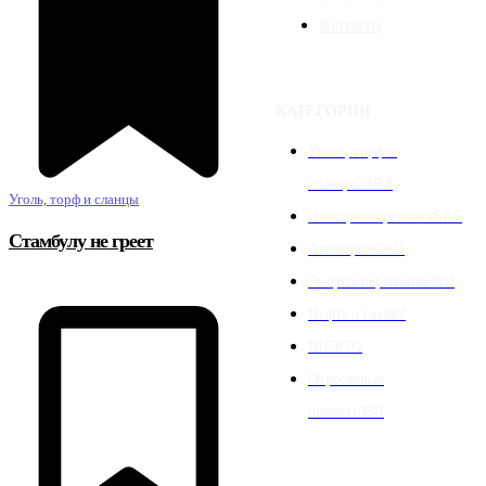
Контакты
КАТЕГОРИИ
Уголь, торф и
сланцы
2394
Уголь, торф и сланцы
Электроэнергетика
666
Стамбулу не греет
Атомпром
360
Энергосбережение
198
Нефть и газ
187
ВИЭ
170
Отраслевые
новости
156