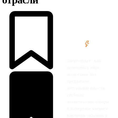
отрасли
Энергоиздат - ваш
проводник в мире
энергетики. Мы
предлагаем
актуальные новости,
глубокие
аналитические обзоры
и экспертное мнение о
ключевых событиях и