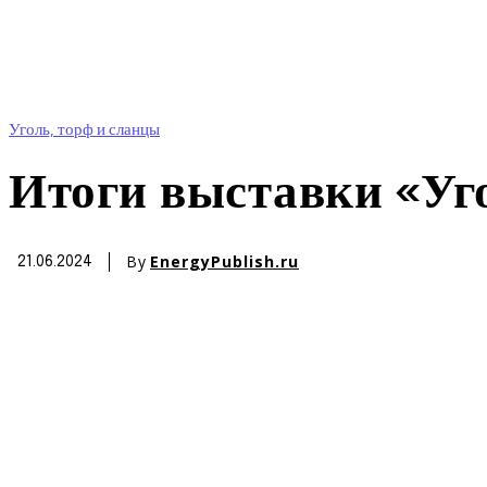
Уголь, торф и сланцы
Итоги выставки «Уг
By
EnergyPublish.ru
21.06.2024