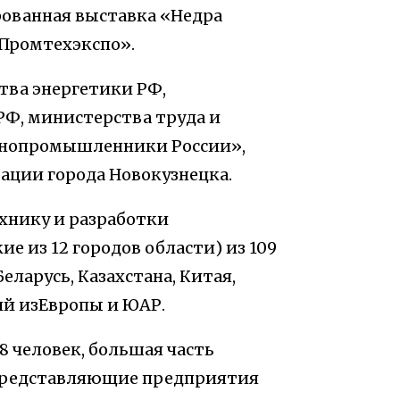
рованная выставка «Недра
«Промтехэкспо».
ва энергетики РФ,
Ф, министерства труда и
рнопромышленники России»,
ации города Новокузнецка.
ехнику и разработки
ие из 12 городов области) из 109
ларусь, Казахстана, Китая,
ий изЕвропы и ЮАР.
 человек, большая часть
 представляющие предприятия