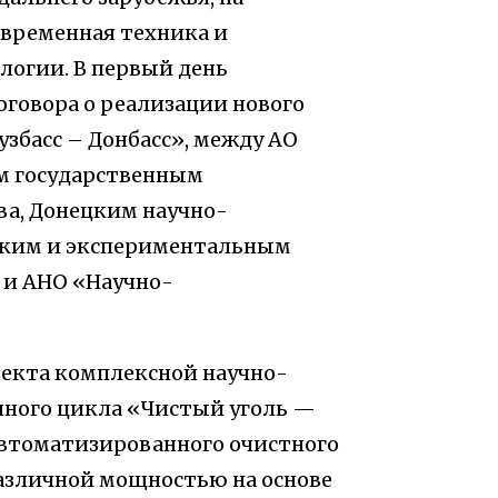
овременная техника и
логии. В первый день
оговора о реализации нового
збасс – Донбасс», между АО
м государственным
ва, Донецким научно-
ским и экспериментальным
 и АНО «Научно-
оекта комплексной научно-
ного цикла «Чистый уголь —
 автоматизированного очистного
азличной мощностью на основе