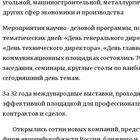
угольной, машиностроительной, металлург
других сфер экономики и производства
Мероприятия научно-деловой программы, по
тематических дней: «День генерального дир
«День технического директора», «День главно
коммуникационных площадках состоялись 7
заседания, семинары, круглые столы по наиб
сегодняшний день темам.
За 32 года международные выставки, проходя
эффективной площадкой для профессиональ
контрактов и сделок.
Открылись сотни новых компаний, предст
фирм европейской части России, ближнего и 